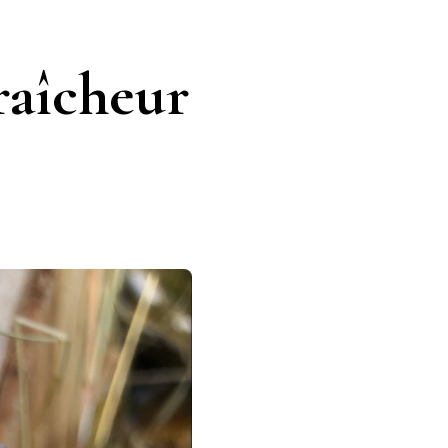
raîcheur