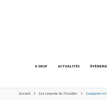
PIERROT COQUILLAGES
PIERROT COQU
le blog
E-SHOP
ACTUALITÉS
ÉVÉNEME
Accueil
Les conseils de l'écailler
Comment reco