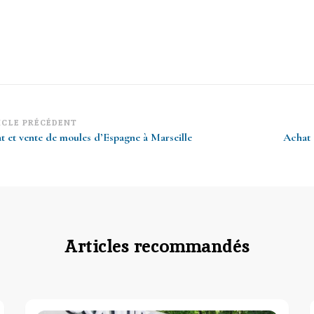
vigation
ICLE PRÉCÉDENT
t et vente de moules d’Espagne à Marseille
Achat 
article
Articles recommandés