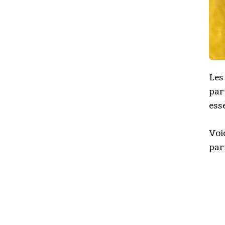
Les
par
ess
Voi
par