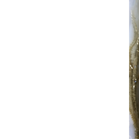
FRAÎCHEUR
D
UNE
HUÎTRE
?