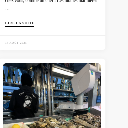
chez vous, comme un chef ! Les moules marinières
…
LIRE LA SUITE
14 AOÛT 2025