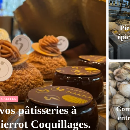
C
ACTUALITÉS
ollect Marseille :
ilement avec Pierrot
L
uillages.