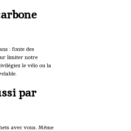
carbone
ns : fonte des
our limiter notre
vilégiez le vélo ou la
elable.
ssi par
chets avec vous. Même