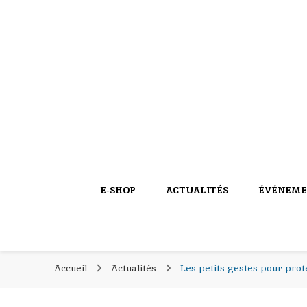
PIERROT COQUILLAGES
PIERROT COQU
le blog
E-SHOP
ACTUALITÉS
ÉVÉNEME
Accueil
Actualités
Les petits gestes pour proté