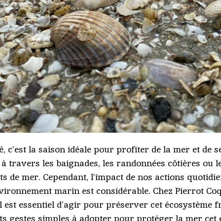
é, c’est la saison idéale pour profiter de la mer et de 
t à travers les baignades, les randonnées côtières ou l
its de mer. Cependant, l’impact de nos actions quotidi
nvironnement marin est considérable. Chez Pierrot Co
il est essentiel d’agir pour préserver cet écosystème f
its gestes simples à adopter pour protéger la mer cet é