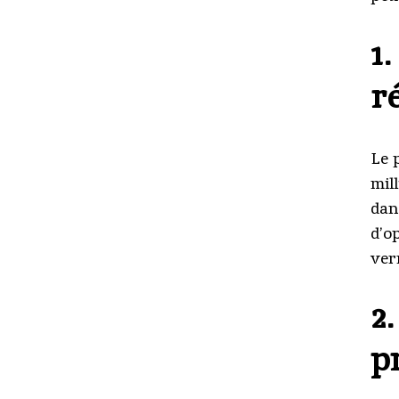
1
r
Le 
mil
dan
d’o
ver
2
p