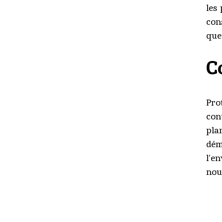
les
con
que 
C
Pro
con
pla
dém
l’e
nou