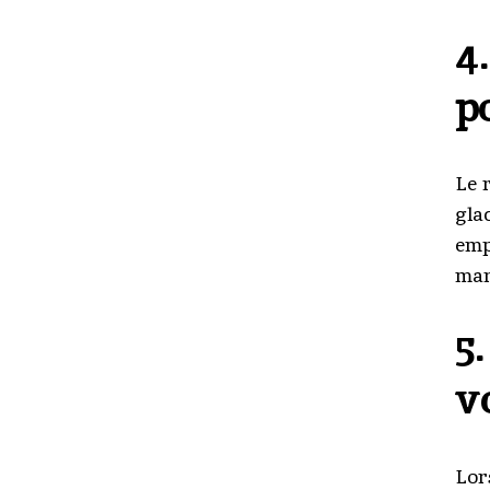
4
p
Le 
gla
empr
mar
5
v
Lor