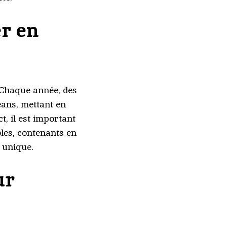
r en
. Chaque année, des
éans, mettant en
t, il est important
bles, contenants en
e unique.
ur