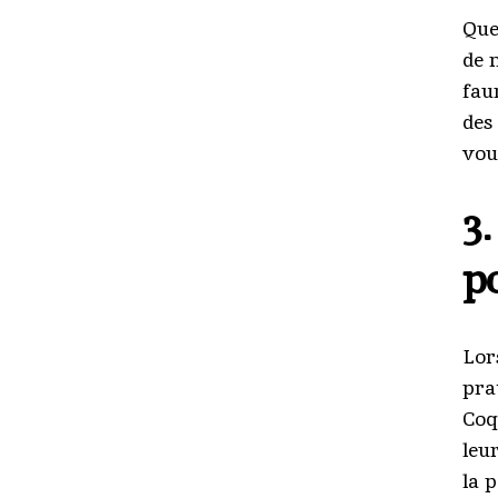
Que
de 
fau
des
vou
3
p
Lor
pra
Coq
leu
la 