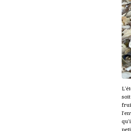
L’ét
soi
fru
l’e
qu’
pet