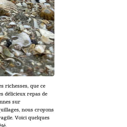
ses richesses, que ce
es délicieux repas de
ennes sur
quillages, nous croyons
ragile. Voici quelques
té.