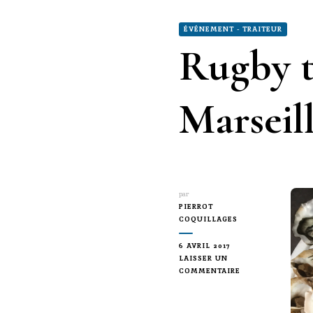
ÉVÉNEMENT - TRAITEUR
Rugby t
Marseil
par
PIERROT
COQUILLAGES
6 AVRIL 2017
LAISSER UN
SUR
COMMENTAIRE
RUGBY
TOULON
VS