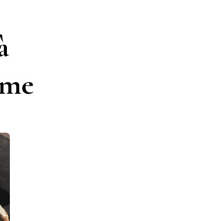
à
ome