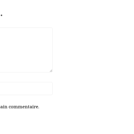
c
*
hain commentaire.