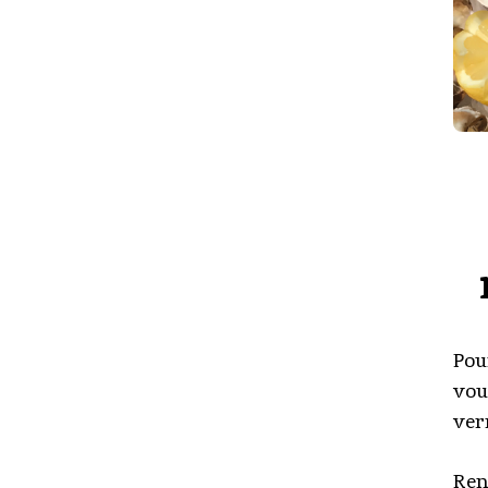
TOULOUSE
À
MARSEILLE
AU
STADE
VELODROME
Pou
vou
ver
Ren