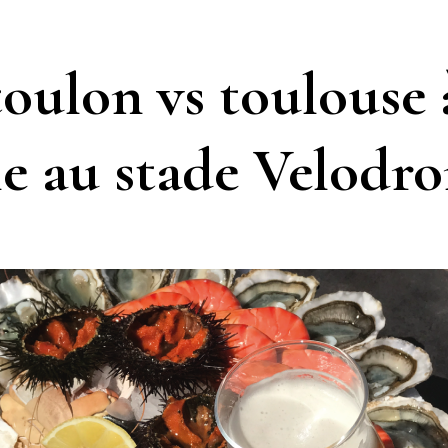
oulon vs toulouse 
le au stade Velodr