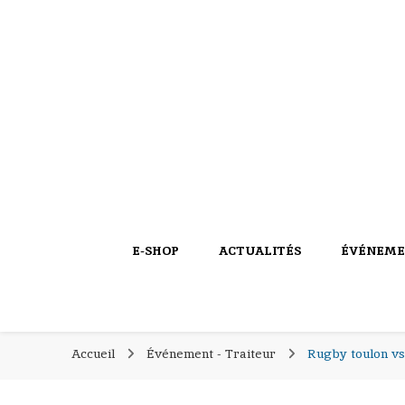
PIERROT COQUILLAGES
PIERROT COQU
le blog
E-SHOP
ACTUALITÉS
ÉVÉNEME
Accueil
Événement - Traiteur
Rugby toulon vs