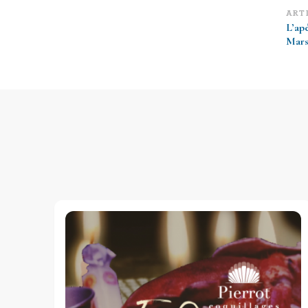
Na
ART
L’apé
d’
Mars