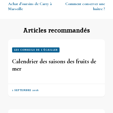
Navigation
Achat d’oursins de Carry à
Comment conserver une
d’article
Marseille
huître ?
Articles recommandés
LES CONSEILS DE L'ÉCAILLER
Calendrier des saisons des fruits de
mer
1 SEPTEMBRE 2016