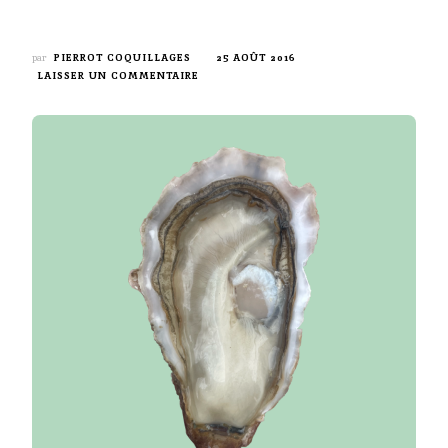
par
PIERROT COQUILLAGES
25 AOÛT 2016
SUR
LAISSER UN COMMENTAIRE
L’ISIGNY,
L’HUÎTRE
IDÉALE
POUR
LA
CUISSON
!