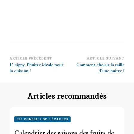
Navigation
ARTICLE PRÉCÉDENT
ARTICLE SUIVANT
L’Isigny, l’huître idéale pour
Comment choisir la taille
d’article
la cuisson !
d’une huître ?
Articles recommandés
LES CONSEILS DE L'ÉCAILLER
Calendrier des saisons des fruits de