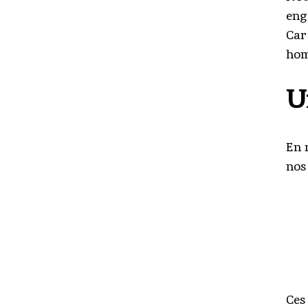
eng
Car
hom
U
En 
nos
Ces