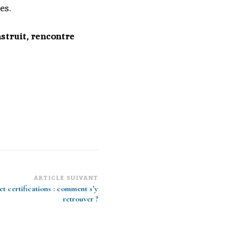
es.
nstruit, rencontre
ARTICLE SUIVANT
et certifications : comment s’y
retrouver ?