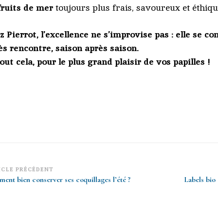
fruits de mer
toujours plus frais, savoureux et éthiqu
z Pierrot, l’excellence ne s’improvise pas : elle se co
ès rencontre, saison après saison.
out cela, pour le plus grand plaisir de vos papilles !
vigation
ICLE PRÉCÉDENT
ent bien conserver ses coquillages l’été ?
Labels bio 
article