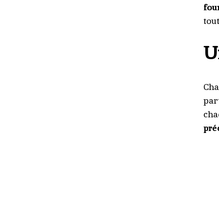
fou
tou
U
Cha
par
cha
pré