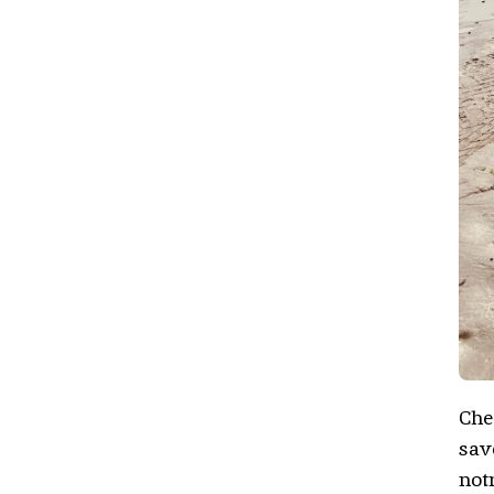
Ch
sav
not