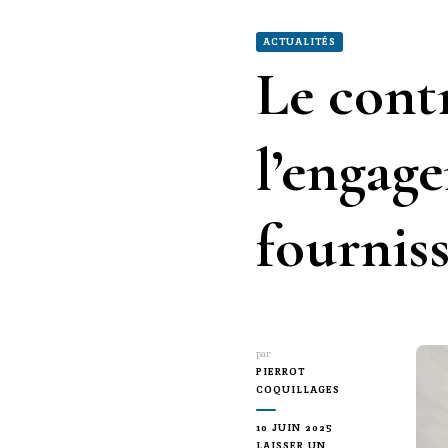
ACTUALITÉS
Le contr
l’engag
fourniss
par
PIERROT
COQUILLAGES
10 JUIN 2025
LAISSER UN