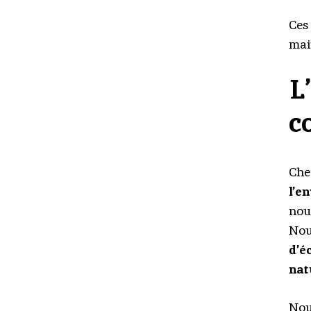
Ces
mai
L
c
Che
l’e
nou
Nou
d’é
nat
Nou