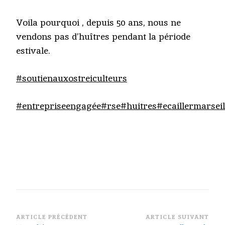
Voila pourquoi , depuis 50 ans, nous ne
vendons pas d’huîtres pendant la période
estivale.
#soutienauxostreiculteurs
#entrepriseengagée
#rse
#huitres
#ecaillermarseil
Navigation
ARTICLE PRÉCÉDENT
ARTICLE SUIVANT