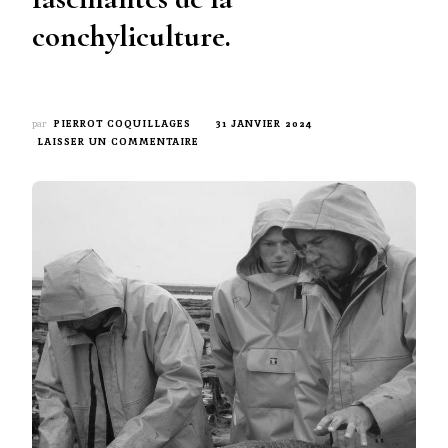
conchyliculture.
par
PIERROT COQUILLAGES
31 JANVIER 2024
SUR
LAISSER UN COMMENTAIRE
SUIVEZ-
NOUS
DANS
LES
COULISSES
FASCINANTES
DE
LA
CONCHYLICULTURE.