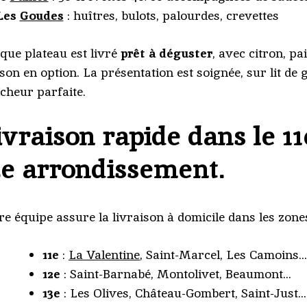
Les
Goudes
: huîtres, bulots, palourdes, crevettes
que plateau est livré
prêt à déguster
, avec citron, pa
son en option. La présentation est soignée, sur lit de 
îcheur parfaite.
ivraison rapide dans le 11e
3e arrondissement.
re équipe assure la livraison à domicile dans les zone
11e
:
La Valentine
, Saint-Marcel, Les Camoins
12e
: Saint-Barnabé, Montolivet, Beaumont…
13e
: Les Olives, Château-Gombert, Saint-Just…