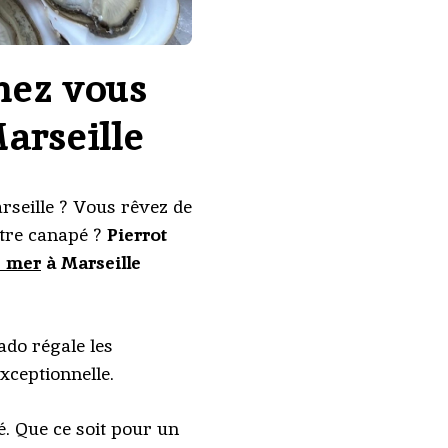
chez vous
Marseille
rseille ? Vous rêvez de
otre canapé ?
Pierrot
e mer
à Marseille
ado régale les
xceptionnelle.
. Que ce soit pour un