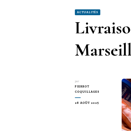
ACTUALITÉS
Livraiso
Marseill
par
PIERROT
COQUILLAGES
28 AOÛT 2025