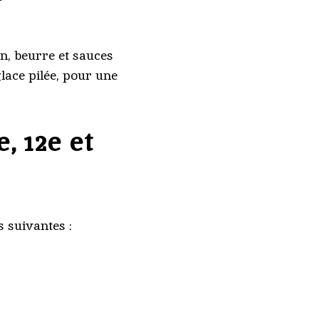
in, beurre et sauces
glace pilée, pour une
, 12e et
s suivantes :
…