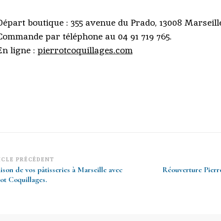
épart boutique : 355 avenue du Prado, 13008 Marseille
ommande par téléphone au 04 91 719 765.
n ligne :
pierrotcoquillages.com
vigation
ICLE PRÉCÉDENT
ison de vos pâtisseries à Marseille avec
Réouverture Pierro
article
ot Coquillages.