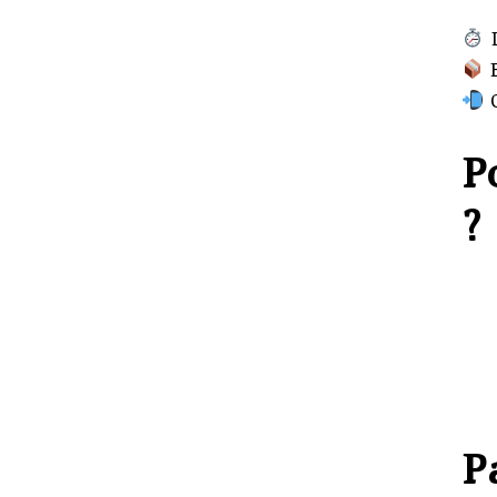
L
E
C
P
?
P