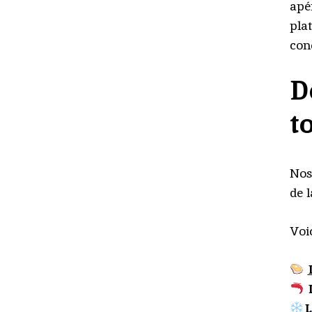
apé
pla
con
D
t
Nos
de 
Voi
L