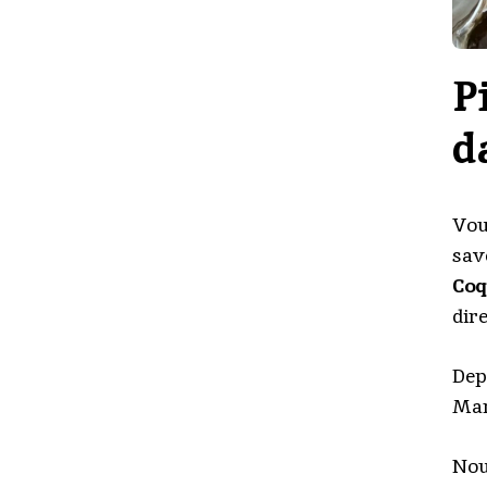
P
d
Vou
sav
Coq
dir
Dep
Mar
Nou