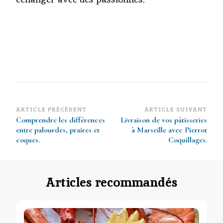
Navigation
ARTICLE PRÉCÉDENT
ARTICLE SUIVANT
Comprendre les différences
Livraison de vos pâtisseries
d’article
entre palourdes, praires et
à Marseille avec Pierrot
coques.
Coquillages.
Articles recommandés