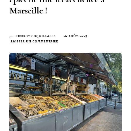
Marseille !
par
PIERROT COQUILLAGES
26 AOÛT 2025
SUR
LAISSER UN COMMENTAIRE
PIERROT
COQUILLAGES
:
UNE
ÉPICERIE
FINE
D’EXCELLENCE
À
MARSEILLE
!